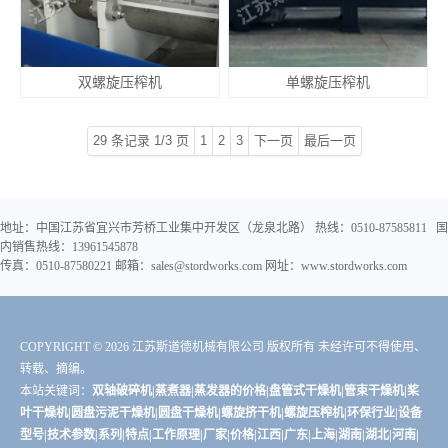
双螺旋压榨机
单螺旋压榨机
29 条记录 1/3 页
1
2
3
下一页
最后一页
地址：中国江苏省宜兴市芳桥工业集中开发区（龙泉北路） 热线：0510-87585811 国
内销售热线：13961545878
传真：0510-87580221 邮箱：sales@stordworks.com 网址：www.stordworks.com
COPYRIGHT © 2026 江苏斯道德机械有限公司 版权所有 未经许可不得使用、
转载、摘编。
本站关键词：
双轴破碎机|蒸煮器|蒸发器的价格|盘管式干燥机|管束干燥机|桨
叶干燥机|圆盘污泥干燥机|圆盘干燥机|螺旋挤干机|螺旋压榨机|环保行业|设备
型号|技术参数|系列|特点|工作原理|厂家|价格|江西|广东|上海|湖南|湖北|河南|