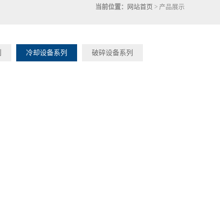
当前位置：
网站首页
> 产品展示
列
冷却设备系列
破碎设备系列