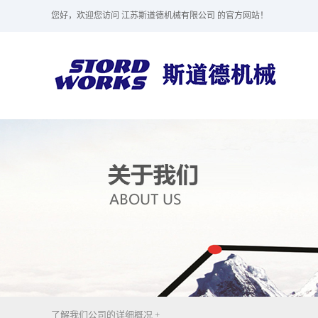
您好，欢迎您访问 江苏斯道德机械有限公司 的官方网站！
了解我们公司的详细概况 +