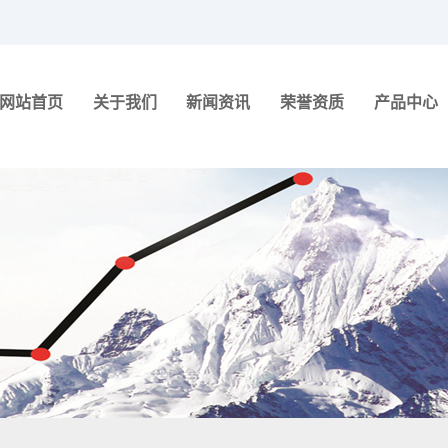
网站首页
关于我们
新闻资讯
荣誉资质
产品中心