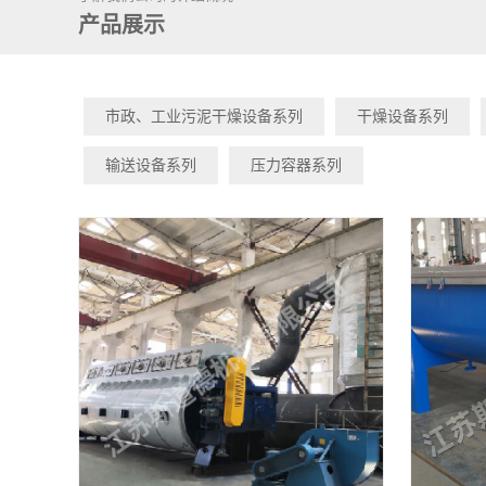
产品展示
市政、工业污泥干燥设备系列
干燥设备系列
输送设备系列
压力容器系列